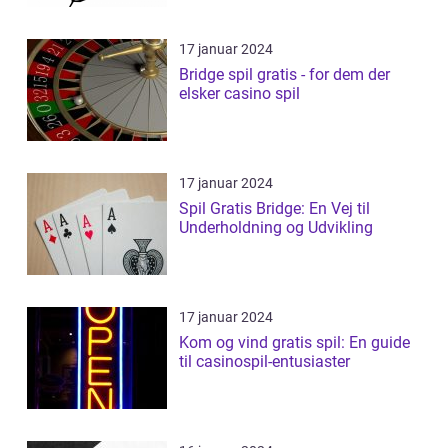
17 januar 2024
Bridge spil gratis - for dem der
elsker casino spil
17 januar 2024
Spil Gratis Bridge: En Vej til
Underholdning og Udvikling
17 januar 2024
Kom og vind gratis spil: En guide
til casinospil-entusiaster