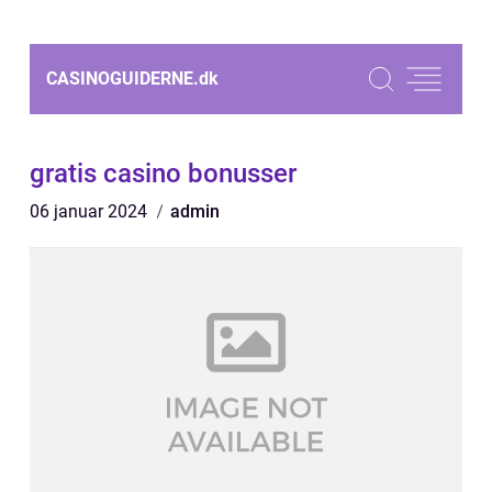
CASINOGUIDERNE.
dk
gratis casino bonusser
06 januar 2024
admin