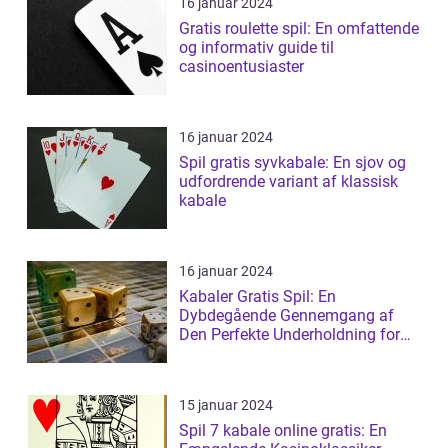
16 januar 2024
Gratis roulette spil: En omfattende
og informativ guide til
casinoentusiaster
16 januar 2024
Spil gratis syvkabale: En sjov og
udfordrende variant af klassisk
kabale
16 januar 2024
Kabaler Gratis Spil: En
Dybdegående Gennemgang af
Den Perfekte Underholdning for
Casino-Entusiaster
15 januar 2024
Spil 7 kabale online gratis: En