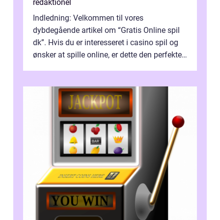
redaktionel
Indledning: Velkommen til vores
dybdegående artikel om “Gratis Online spil
dk”. Hvis du er interesseret i casino spil og
ønsker at spille online, er dette den perfekte
guide til dig. Vi vi...