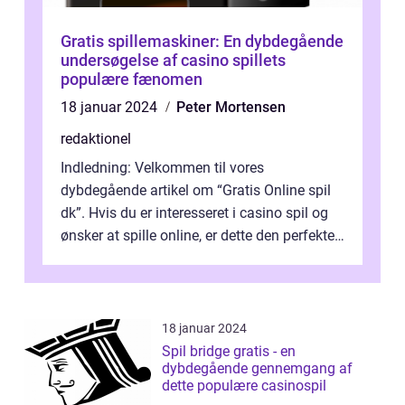
Gratis spillemaskiner: En dybdegående
undersøgelse af casino spillets
populære fænomen
18 januar 2024
Peter Mortensen
redaktionel
Indledning: Velkommen til vores
dybdegående artikel om “Gratis Online spil
dk”. Hvis du er interesseret i casino spil og
ønsker at spille online, er dette den perfekte
guide til dig. Vi vi...
18 januar 2024
Spil bridge gratis - en
dybdegående gennemgang af
dette populære casinospil