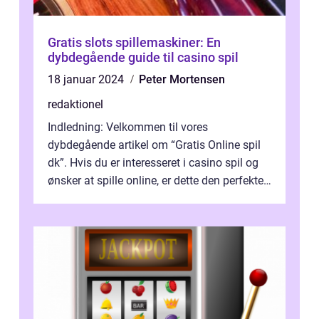
Gratis slots spillemaskiner: En
dybdegående guide til casino spil
18 januar 2024
Peter Mortensen
redaktionel
Indledning: Velkommen til vores
dybdegående artikel om “Gratis Online spil
dk”. Hvis du er interesseret i casino spil og
ønsker at spille online, er dette den perfekte
guide til dig. Vi vi...