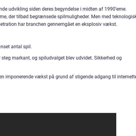
ende udvikling siden deres begyndelse i midten af 1990’erne.
orme, der tilbød begrænsede spilmuligheder. Men med teknologis
enetration har branchen gennemgået en eksplosiv vækst.
nset antal spil.
r steg markant, og spiludvalget blev udvidet. Sikkerhed og
en imponerende vækst på grund af stigende adgang til internett