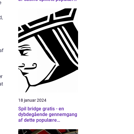
e
fænomen
d,
af
er
at
18 januar 2024
Spil bridge gratis - en
dybdegående gennemgang
af dette populære
casinospil