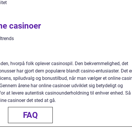
itet
ine casinoer
ltrends
åden, hvorpå folk oplever casinospil. Den bekvemmelighed, det
nusser har gjort dem populære blandt casino-entusiaster. Det e
 licens, spiludvalg og bonustilbud, når man vælger et online casi
. Gennem årene har online casinoer udviklet sig betydeligt og
 for at levere autentisk casinounderholdning til enhver enhed. Så
line casinoer det sted at gå.
FAQ