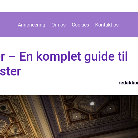
Annoncering
Om os
Cookies
Kontakt os
r – En komplet guide til
ster
redaktio