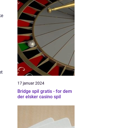
ke
et
17 januar 2024
Bridge spil gratis - for dem
der elsker casino spil