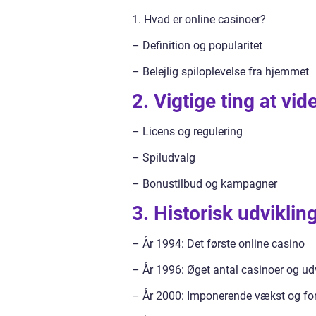
1. Hvad er online casinoer?
– Definition og popularitet
– Belejlig spiloplevelse fra hjemmet
2. Vigtige ting at vi
– Licens og regulering
– Spiludvalg
– Bonustilbud og kampagner
3. Historisk udviklin
– År 1994: Det første online casino
– År 1996: Øget antal casinoer og ud
– År 2000: Imponerende vækst og for