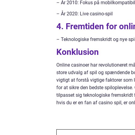
– År 2010: Fokus på mobilkompatibil
– År 2020: Live casino-spil
4. Fremtiden for onl
– Teknologiske fremskridt og nye spi
Konklusion
Online casinoer har revolutioneret m
store udvalg af spil og spændende bo
vigtigt at forstå vigtige faktorer som
for at sikre den bedste spiloplevelse
tilpasset sig teknologiske fremskridt
hvis du er en fan af casino spil, er on