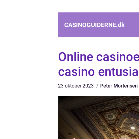
CASINOGUIDERNE.
dk
Online casinoe
casino entusia
23 oktober 2023
Peter Mortensen