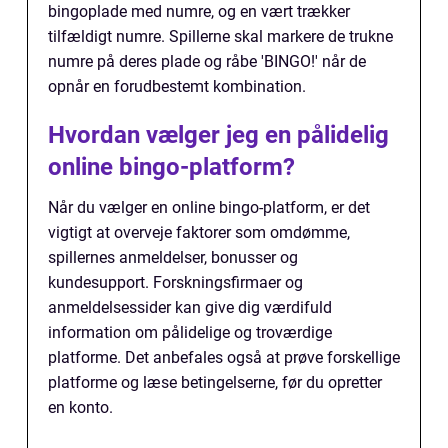
bingoplade med numre, og en vært trækker
tilfældigt numre. Spillerne skal markere de trukne
numre på deres plade og råbe 'BINGO!' når de
opnår en forudbestemt kombination.
Hvordan vælger jeg en pålidelig
online bingo-platform?
Når du vælger en online bingo-platform, er det
vigtigt at overveje faktorer som omdømme,
spillernes anmeldelser, bonusser og
kundesupport. Forskningsfirmaer og
anmeldelsessider kan give dig værdifuld
information om pålidelige og troværdige
platforme. Det anbefales også at prøve forskellige
platforme og læse betingelserne, før du opretter
en konto.