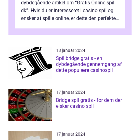
dybdegående artikel om “Gratis Online spil
dk”. Hvis du er interesseret i casino spil og
ønsker at spille online, er dette den perfekte
guide til dig. Vi vi...
18 januar 2024
Spil bridge gratis - en
dybdegående gennemgang af
dette populære casinospil
17 januar 2024
Bridge spil gratis - for dem der
elsker casino spil
17 januar 2024