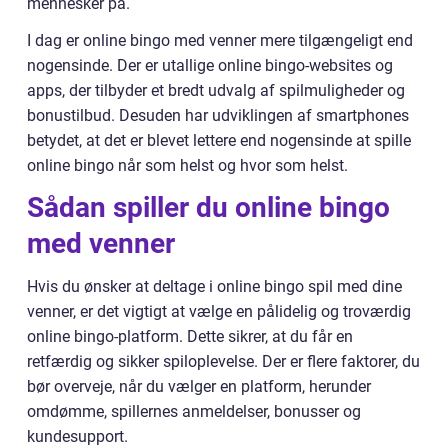
mennesker på.
I dag er online bingo med venner mere tilgængeligt end
nogensinde. Der er utallige online bingo-websites og
apps, der tilbyder et bredt udvalg af spilmuligheder og
bonustilbud. Desuden har udviklingen af smartphones
betydet, at det er blevet lettere end nogensinde at spille
online bingo når som helst og hvor som helst.
Sådan spiller du online bingo
med venner
Hvis du ønsker at deltage i online bingo spil med dine
venner, er det vigtigt at vælge en pålidelig og troværdig
online bingo-platform. Dette sikrer, at du får en
retfærdig og sikker spiloplevelse. Der er flere faktorer, du
bør overveje, når du vælger en platform, herunder
omdømme, spillernes anmeldelser, bonusser og
kundesupport.