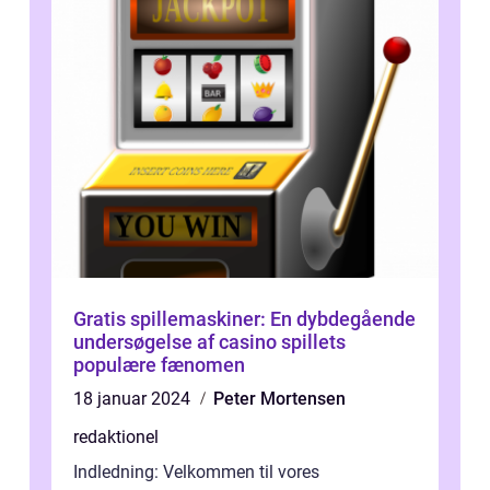
Gratis spillemaskiner: En dybdegående
undersøgelse af casino spillets
populære fænomen
18 januar 2024
Peter Mortensen
redaktionel
Indledning: Velkommen til vores