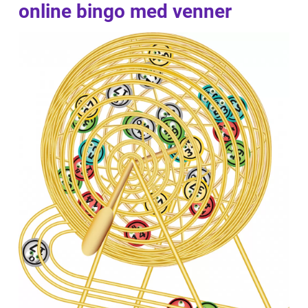
online bingo med venner