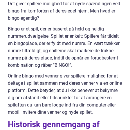
Det giver spillere mulighed for at nyde spændingen ved
bingo fra komforten af deres eget hjem. Men hvad er
bingo egentlig?
Bingo er et spil, der er baseret på held og heldig
nummerudvælgelse. Spillet er enkelt: Spillere får tildelt
en bingoplade, der er fyldt med numre. En vært trækker
numre tilfældigt, og spillerne skal markere de trukne
numre på deres plade, indtil de opnår en forudbestemt
kombination og råber “BINGO!”.
Online bingo med venner giver spillere mulighed for at
deltage i spillet sammen med deres venner via en online
platform. Dette betyder, at du ikke behøver at bekymre
dig om afstand eller tidspunkter for at arrangere en
spilaften du kan bare logge ind fra din computer eller
mobil, invitere dine venner og nyde spillet.
Historisk gennemgang af