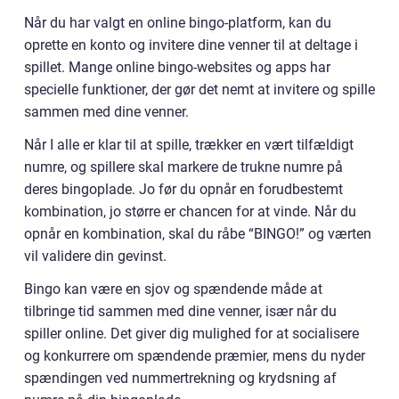
Når du har valgt en online bingo-platform, kan du
oprette en konto og invitere dine venner til at deltage i
spillet. Mange online bingo-websites og apps har
specielle funktioner, der gør det nemt at invitere og spille
sammen med dine venner.
Når I alle er klar til at spille, trækker en vært tilfældigt
numre, og spillere skal markere de trukne numre på
deres bingoplade. Jo før du opnår en forudbestemt
kombination, jo større er chancen for at vinde. Når du
opnår en kombination, skal du råbe “BINGO!” og værten
vil validere din gevinst.
Bingo kan være en sjov og spændende måde at
tilbringe tid sammen med dine venner, især når du
spiller online. Det giver dig mulighed for at socialisere
og konkurrere om spændende præmier, mens du nyder
spændingen ved nummertrekning og krydsning af