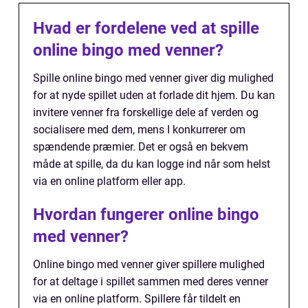
Hvad er fordelene ved at spille
online bingo med venner?
Spille online bingo med venner giver dig mulighed
for at nyde spillet uden at forlade dit hjem. Du kan
invitere venner fra forskellige dele af verden og
socialisere med dem, mens I konkurrerer om
spændende præmier. Det er også en bekvem
måde at spille, da du kan logge ind når som helst
via en online platform eller app.
Hvordan fungerer online bingo
med venner?
Online bingo med venner giver spillere mulighed
for at deltage i spillet sammen med deres venner
via en online platform. Spillere får tildelt en