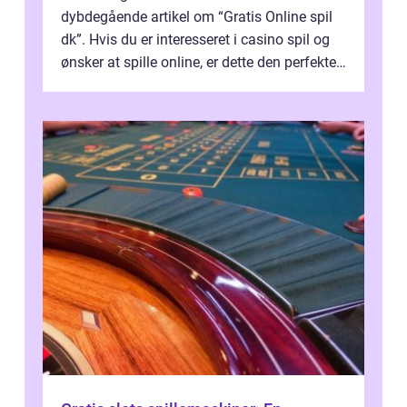
dybdegående artikel om “Gratis Online spil
dk”. Hvis du er interesseret i casino spil og
ønsker at spille online, er dette den perfekte
guide til dig. Vi vi...