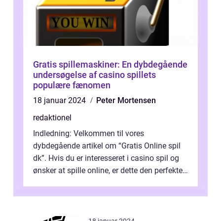
Gratis spillemaskiner: En dybdegående
undersøgelse af casino spillets
populære fænomen
18 januar 2024
Peter Mortensen
redaktionel
Indledning: Velkommen til vores
dybdegående artikel om “Gratis Online spil
dk”. Hvis du er interesseret i casino spil og
ønsker at spille online, er dette den perfekte
guide til dig. Vi vi...