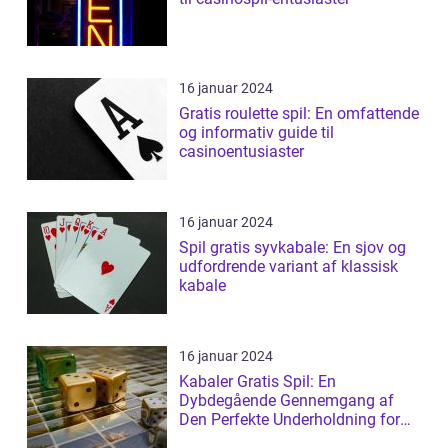
16 januar 2024
Gratis roulette spil: En omfattende
og informativ guide til
casinoentusiaster
16 januar 2024
Spil gratis syvkabale: En sjov og
udfordrende variant af klassisk
kabale
16 januar 2024
Kabaler Gratis Spil: En
Dybdegående Gennemgang af
Den Perfekte Underholdning for
Casino-Entusiaster