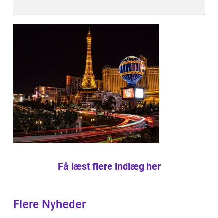
Få læst flere indlæg her
Flere Nyheder