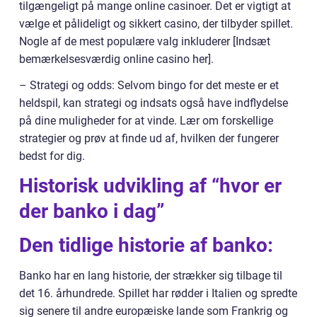
tilgængeligt på mange online casinoer. Det er vigtigt at
vælge et pålideligt og sikkert casino, der tilbyder spillet.
Nogle af de mest populære valg inkluderer [Indsæt
bemærkelsesværdig online casino her].
– Strategi og odds: Selvom bingo for det meste er et
heldspil, kan strategi og indsats også have indflydelse
på dine muligheder for at vinde. Lær om forskellige
strategier og prøv at finde ud af, hvilken der fungerer
bedst for dig.
Historisk udvikling af “hvor er
der banko i dag”
Den tidlige historie af banko:
Banko har en lang historie, der strækker sig tilbage til
det 16. århundrede. Spillet har rødder i Italien og spredte
sig senere til andre europæiske lande som Frankrig og