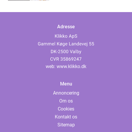
Adresse
web:
www.klikko.dk
Menu
Annoncering
Om os
Cookies
Kontakt os
Sitemap