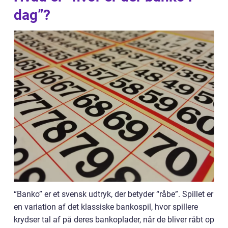
dag”?
“Banko” er et svensk udtryk, der betyder “råbe”. Spillet er
en variation af det klassiske bankospil, hvor spillere
krydser tal af på deres bankoplader, når de bliver råbt op