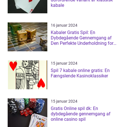
kabale
16 januar 2024
Kabaler Gratis Spil: En
Dybdegående Gennemgang af
Den Perfekte Underholdning for
Casino-Entusiaster
15 januar 2024
Spil 7 kabale online gratis: En
Fængslende Kasinoklassiker
15 januar 2024
Gratis Online spil dk: En
dybdegående gennemgang af
online casino spil