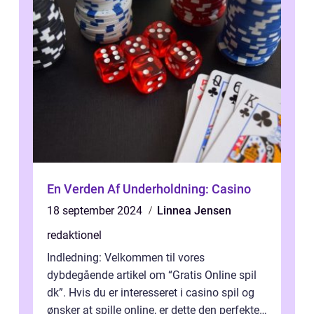
En Verden Af Underholdning: Casino
18 september 2024
Linnea Jensen
redaktionel
Indledning: Velkommen til vores
dybdegående artikel om “Gratis Online spil
dk”. Hvis du er interesseret i casino spil og
ønsker at spille online, er dette den perfekte