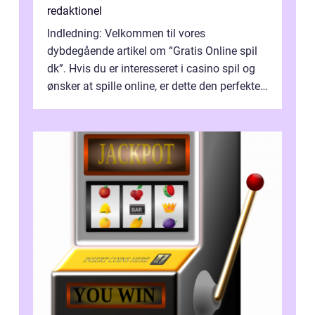
redaktionel
Indledning: Velkommen til vores
dybdegående artikel om “Gratis Online spil
dk”. Hvis du er interesseret i casino spil og
ønsker at spille online, er dette den perfekte
guide til dig. Vi vi...