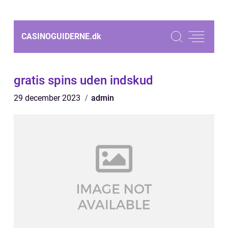
CASINOGUIDERNE.
dk
gratis spins uden indskud
29 december 2023
admin