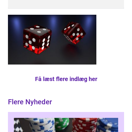
Få læst flere indlæg her
Flere Nyheder