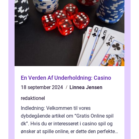
En Verden Af Underholdning: Casino
18 september 2024
Linnea Jensen
redaktionel
Indledning: Velkommen til vores
dybdegående artikel om “Gratis Online spil
dk”. Hvis du er interesseret i casino spil og
ønsker at spille online, er dette den perfekte