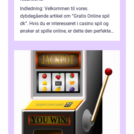
Indledning: Velkommen til vores
dybdegående artikel om “Gratis Online spil
dk”. Hvis du er interesseret i casino spil og
ønsker at spille online, er dette den perfekte
guide til dig. Vi vi...