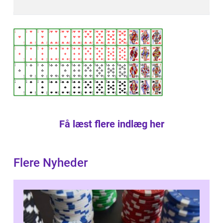
Få læst flere indlæg her
Flere Nyheder