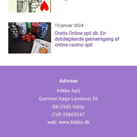
15 januar 2024
Gratis Online spil dk: En
dybdegående gennemgang af
online casino spil
Adresse
web:
www.klikko.dk