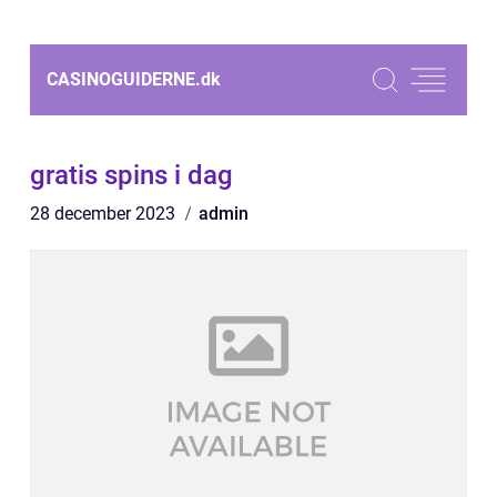
CASINOGUIDERNE.
dk
gratis spins i dag
28 december 2023
admin