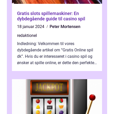
Gratis slots spillemaskiner: En
dybdegående guide til casino spil
18 januar 2024
Peter Mortensen
redaktionel
Indledning: Velkommen til vores
dybdegående artikel om “Gratis Online spil
dk”. Hvis du er interesseret i casino spil og
ønsker at spille online, er dette den perfekte
guide til dig. Vi vi...