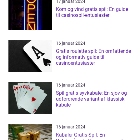
17 januar 2024
Kom og vind gratis spil: En guide
til casinospil-entusiaster
16 januar 2024
Gratis roulette spil: En omfattende
og informativ guide til
casinoentusiaster
16 januar 2024
Spil gratis syvkabale: En sjov og
udfordrende variant af klassisk
kabale
16 januar 2024
Kabaler Gratis Spil: En