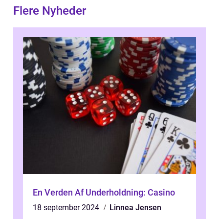
Flere Nyheder
En Verden Af Underholdning: Casino
18 september 2024
Linnea Jensen