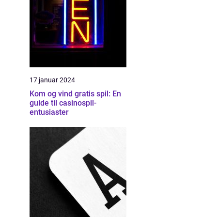
17 januar 2024
Kom og vind gratis spil: En
guide til casinospil-
entusiaster