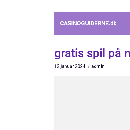
CASINOGUIDERNE.
dk
gratis spil på 
12 januar 2024
admin