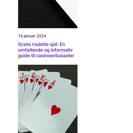
16 januar 2024
Gratis roulette spil: En
omfattende og informativ
guide til casinoentusiaster