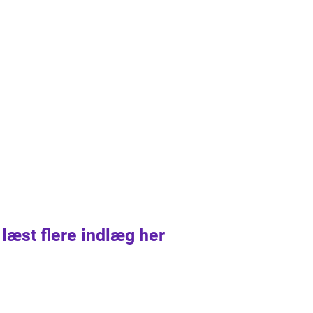
 læst flere indlæg her