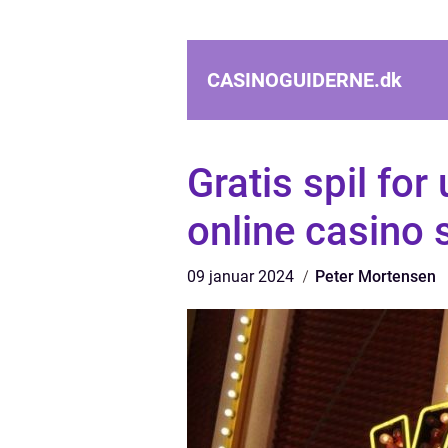
CASINOGUIDERNE.
dk
Gratis spil for
online casino s
09 januar 2024
Peter Mortensen