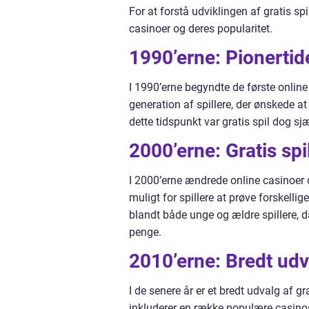
For at forstå udviklingen af gratis spi
casinoer og deres popularitet.
1990’erne: Pionertid
I 1990’erne begyndte de første online 
generation af spillere, der ønskede at
dette tidspunkt var gratis spil dog sjæl
2000’erne: Gratis sp
I 2000’erne ændrede online casinoer de
muligt for spillere at prøve forskellig
blandt både unge og ældre spillere, da
penge.
2010’erne: Bredt udva
I de senere år er et bredt udvalg af gr
inkluderer en række populære casinos