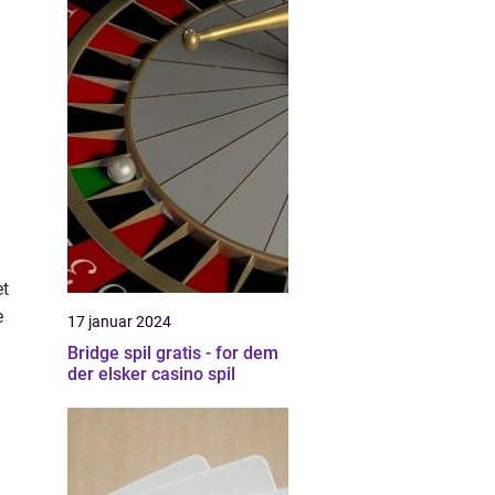
et
e
17 januar 2024
Bridge spil gratis - for dem
der elsker casino spil