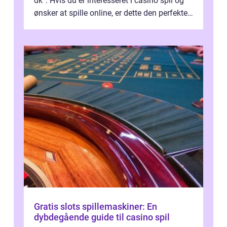
dk”. Hvis du er interesseret i casino spil og
ønsker at spille online, er dette den perfekte
guide til dig. Vi vi...
Gratis slots spillemaskiner: En
dybdegående guide til casino spil