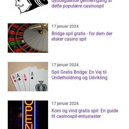
dybdegående gennemgang af
dette populære casinospil
17 januar 2024
Bridge spil gratis - for dem der
elsker casino spil
17 januar 2024
Spil Gratis Bridge: En Vej til
Underholdning og Udvikling
17 januar 2024
Kom og vind gratis spil: En guide
til casinospil-entusiaster