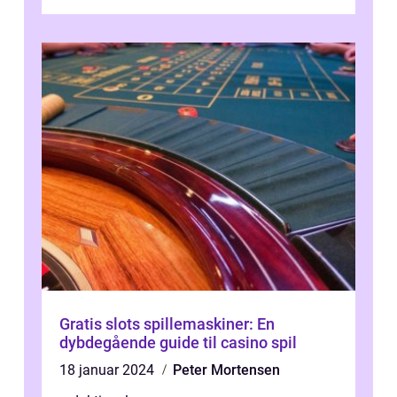
guide til dig. Vi vi...
Gratis slots spillemaskiner: En
dybdegående guide til casino spil
18 januar 2024
Peter Mortensen