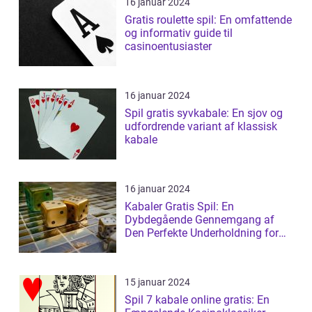
16 januar 2024
Gratis roulette spil: En omfattende
og informativ guide til
casinoentusiaster
16 januar 2024
Spil gratis syvkabale: En sjov og
udfordrende variant af klassisk
kabale
16 januar 2024
Kabaler Gratis Spil: En
Dybdegående Gennemgang af
Den Perfekte Underholdning for
Casino-Entusiaster
15 januar 2024
Spil 7 kabale online gratis: En