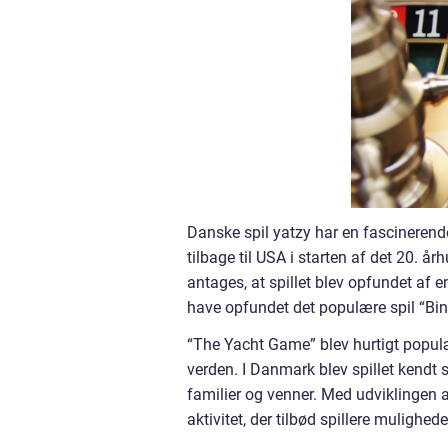
Danske spil yatzy har en fascinerende h
tilbage til USA i starten af det 20. 
antages, at spillet blev opfundet af
have opfundet det populære spil “Bin
“The Yacht Game” blev hurtigt populæ
verden. I Danmark blev spillet kendt 
familier og venner. Med udviklingen 
aktivitet, der tilbød spillere mulighed