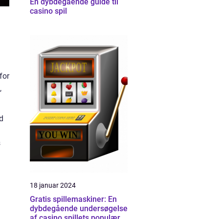
En dybdegående guide til
casino spil
for
,
d
s
18 januar 2024
Gratis spillemaskiner: En
dybdegående undersøgelse
af casino spillets populære