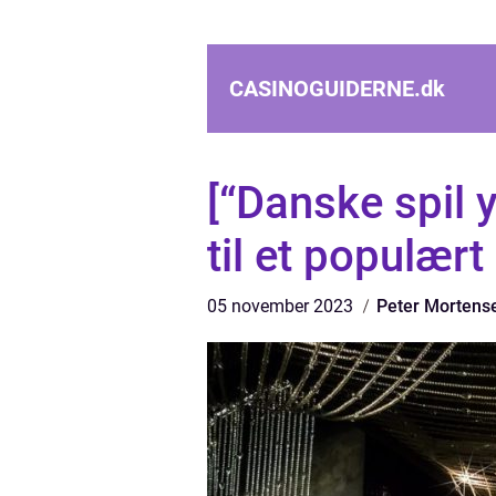
CASINOGUIDERNE.
dk
[“Danske spil 
til et populært
05 november 2023
Peter Mortens