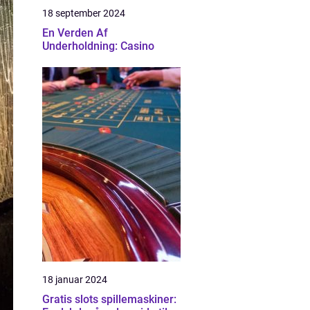
18 september 2024
En Verden Af
Underholdning: Casino
18 januar 2024
Gratis slots spillemaskiner: