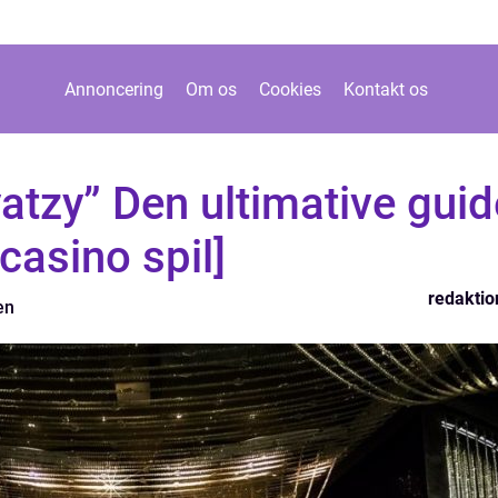
Annoncering
Om os
Cookies
Kontakt os
yatzy” Den ultimative guid
 casino spil]
redaktio
en