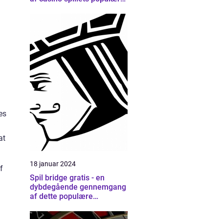
fænomen
es
at
18 januar 2024
f
Spil bridge gratis - en
dybdegående gennemgang
af dette populære
casinospil