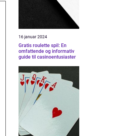
16 januar 2024
Gratis roulette spil: En
omfattende og informativ
guide til casinoentusiaster