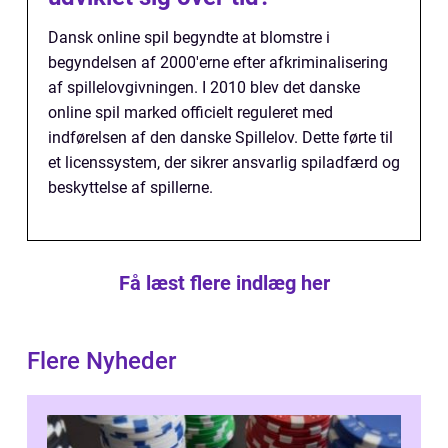
Dansk online spil begyndte at blomstre i
begyndelsen af 2000'erne efter afkriminalisering
af spillelovgivningen. I 2010 blev det danske
online spil marked officielt reguleret med
indførelsen af den danske Spillelov. Dette førte til
et licenssystem, der sikrer ansvarlig spiladfærd og
beskyttelse af spillerne.
Få læst flere indlæg her
Flere Nyheder