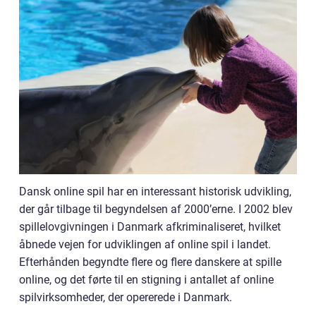
Dansk online spil har en interessant historisk udvikling,
der går tilbage til begyndelsen af 2000’erne. I 2002 blev
spillelovgivningen i Danmark afkriminaliseret, hvilket
åbnede vejen for udviklingen af online spil i landet.
Efterhånden begyndte flere og flere danskere at spille
online, og det førte til en stigning i antallet af online
spilvirksomheder, der opererede i Danmark.