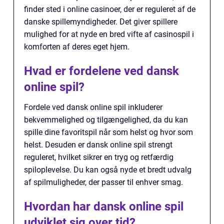
finder sted i online casinoer, der er reguleret af de
danske spillemyndigheder. Det giver spillere
mulighed for at nyde en bred vifte af casinospil i
komforten af deres eget hjem.
Hvad er fordelene ved dansk
online spil?
Fordele ved dansk online spil inkluderer
bekvemmelighed og tilgængelighed, da du kan
spille dine favoritspil når som helst og hvor som
helst. Desuden er dansk online spil strengt
reguleret, hvilket sikrer en tryg og retfærdig
spiloplevelse. Du kan også nyde et bredt udvalg
af spilmuligheder, der passer til enhver smag.
Hvordan har dansk online spil
udviklet sig over tid?