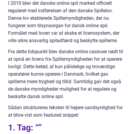
I 2010 blev det danske online spil marked officielt
reguleret med indførelsen af den danske Spillelov.
Denne lov etablerede Spillemyndigheden, der nu
fungerer som tilsynsorgan for dansk online spil.
Formålet med loven var at skabe et licenssystem, der
ville sikre ansvarlig spiladfærd og beskytte spillerne.
Fra dette tidspunkt blev danske online casinoer nødt til
at opnå en licens fra Spillemyndigheden for at operere
lovligt. Dette betød, at kun pålidelige og troværdige
operatører kunne operere i Danmark, hvilket gav
spillerne mere tryghed og tillid. Samtidig gav det også
de danske myndigheder mulighed for at regulere og
beskatte dansk online spil.
Sådan struktureres teksten til højere sandsynlighed for
at blive vist som featured snippet:
1. Tag: “”