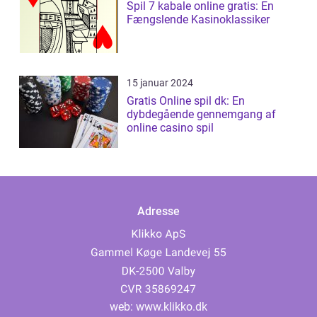
Spil 7 kabale online gratis: En
Fængslende Kasinoklassiker
15 januar 2024
Gratis Online spil dk: En
dybdegående gennemgang af
online casino spil
Adresse
web:
www.klikko.dk