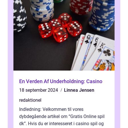
En Verden Af Underholdning: Casino
18 september 2024
Linnea Jensen
redaktionel
Indledning: Velkommen til vores
dybdegående artikel om “Gratis Online spil
dk”. Hvis du er interesseret i casino spil og