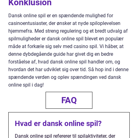
Konklusion
Dansk online spil er en spændende mulighed for
casinoentusiaster, der ønsker at nyde spiloplevelsen
hjemmefra. Med streng regulering og et bredt udvalg af
spilmuligheder er dansk online spil blevet en populær
måde at forkæle sig selv med casino spil. Vi håber, at
denne dybdegående guide har givet dig en bedre
forståelse af, hvad dansk online spil handler om, og
hvordan det har udviklet sig over tid. Så hop ind i denne
spændende verden og oplev spændingen ved dansk
online spil i dag!
FAQ
Hvad er dansk online spil?
Dansk online spil refererer til spilaktiviteter, der