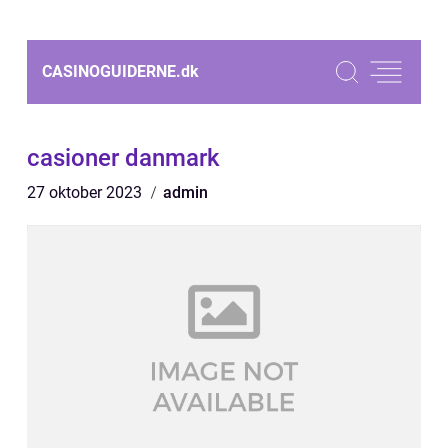
CASINOGUIDERNE.
dk
casioner danmark
27 oktober 2023
admin