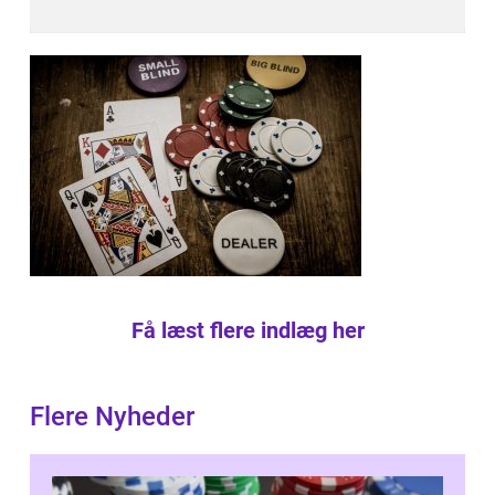
Få læst flere indlæg her
Flere Nyheder