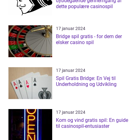
dybdegående gennemgang af
dette populære casinospil
17 januar 2024
Bridge spil gratis - for dem der
elsker casino spil
17 januar 2024
Spil Gratis Bridge: En Vej til
Underholdning og Udvikling
17 januar 2024
Kom og vind gratis spil: En guide
til casinospil-entusiaster