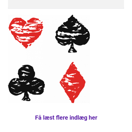
Få læst flere indlæg her