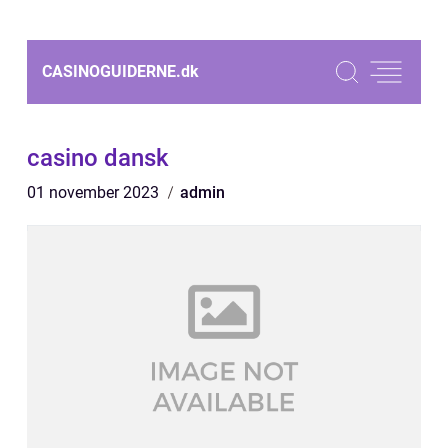
CASINOGUIDERNE.
dk
casino dansk
01 november 2023
admin