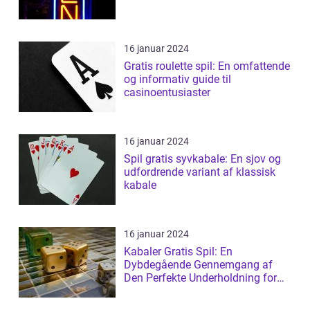
16 januar 2024
Gratis roulette spil: En omfattende
og informativ guide til
casinoentusiaster
16 januar 2024
Spil gratis syvkabale: En sjov og
udfordrende variant af klassisk
kabale
16 januar 2024
Kabaler Gratis Spil: En
Dybdegående Gennemgang af
Den Perfekte Underholdning for
Casino-Entusiaster