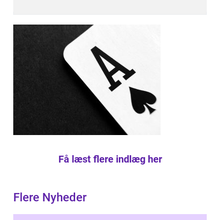
Få læst flere indlæg her
Flere Nyheder