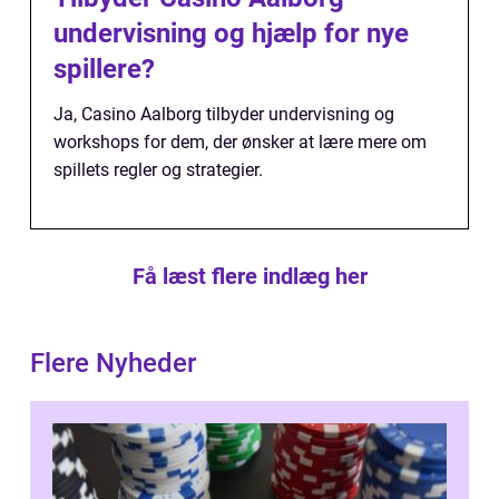
undervisning og hjælp for nye
spillere?
Ja, Casino Aalborg tilbyder undervisning og
workshops for dem, der ønsker at lære mere om
spillets regler og strategier.
Få læst flere indlæg her
Flere Nyheder