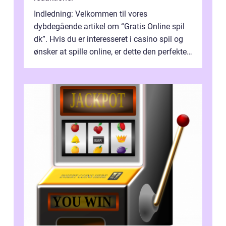
Indledning: Velkommen til vores
dybdegående artikel om “Gratis Online spil
dk”. Hvis du er interesseret i casino spil og
ønsker at spille online, er dette den perfekte
guide til dig. Vi vi...