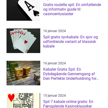
Gratis roulette spil: En omfattende
og informativ guide til
casinoentusiaster
16 januar 2024
Spil gratis syvkabale: En sjov og
udfordrende variant af klassisk
kabale
16 januar 2024
Kabaler Gratis Spil: En
Dybdegående Gennemgang af
Den Perfekte Underholdning for
Casino-Entusiaster
15 januar 2024
Spil 7 kabale online gratis: En
Fængslende Kasinoklassiker