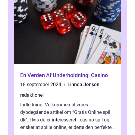
En Verden Af Underholdning: Casino
18 september 2024
Linnea Jensen
redaktionel
Indledning: Velkommen til vores
dybdegående artikel om “Gratis Online spil
dk”. Hvis du er interesseret i casino spil og
ønsker at spille online, er dette den perfekte
guide til dig. Vi vi...