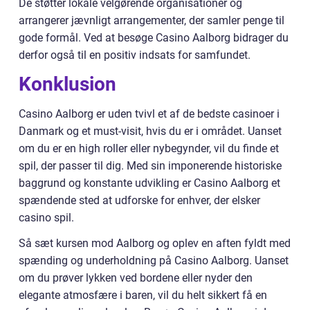
De støtter lokale velgørende organisationer og
arrangerer jævnligt arrangementer, der samler penge til
gode formål. Ved at besøge Casino Aalborg bidrager du
derfor også til en positiv indsats for samfundet.
Konklusion
Casino Aalborg er uden tvivl et af de bedste casinoer i
Danmark og et must-visit, hvis du er i området. Uanset
om du er en high roller eller nybegynder, vil du finde et
spil, der passer til dig. Med sin imponerende historiske
baggrund og konstante udvikling er Casino Aalborg et
spændende sted at udforske for enhver, der elsker
casino spil.
Så sæt kursen mod Aalborg og oplev en aften fyldt med
spænding og underholdning på Casino Aalborg. Uanset
om du prøver lykken ved bordene eller nyder den
elegante atmosfære i baren, vil du helt sikkert få en