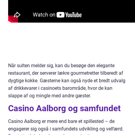
Når sulten melder sig, kan du besøge den elegante
restaurant, der serverer lækre gourmetretter tilberedt af
dygtige kokke. Gæsterne kan også nyde et bredt udvalg
af drikkevarer i casinoets barområde, hvor de kan
slappe af og mingle med andre gæster.
Casino Aalborg og samfundet
Casino Aalborg er mere end bare et spillested – de
engagerer sig også i samfundets udvikling og velfærd.