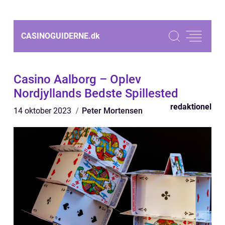
CASINOGUIDERNE.
dk
Casino Aalborg – Oplev
Nordjyllands Bedste Spillested
redaktionel
14 oktober 2023
Peter Mortensen