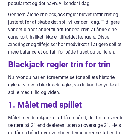
popularitet og det navn, vi kender i dag.
Gennem årene er blackjack regler blevet raffineret og
justeret for at skabe det spil, vi kender i dag. Tidligere
var det blandt andet tilladt for dealeren at åbne sine
egne kort, hvilket ikke er tilfældet længere. Disse
ændringer og tilføjelser har medvirket til at gøre spillet
mere balanceret og fair for både huset og spilleren.
Blackjack regler trin for trin
Nu hvor du har en fornemmelse for spillets historie,
dykker vi ned i blackjack regler, så du kan begynde at
spille med tillid og viden.
1. Målet med spillet
Målet med blackjack er at få en hånd, der har en værdi
tættere på 21 end dealeren, uden at overstige 21. Hvis
du får en hånd, der overstiger denne grænse, taber du