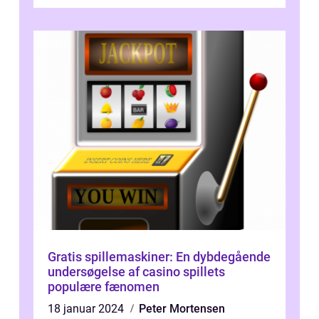
guide til dig. Vi vi...
Gratis spillemaskiner: En dybdegående
undersøgelse af casino spillets
populære fænomen
18 januar 2024
Peter Mortensen