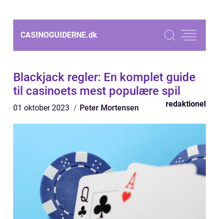
CASINOGUIDERNE.
dk
Blackjack regler: En komplet guide
til casinoets mest populære spil
redaktionel
01 oktober 2023
Peter Mortensen