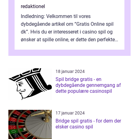
redaktionel
Indledning: Velkommen til vores
dybdegående artikel om “Gratis Online spil
dk”. Hvis du er interesseret i casino spil og
ønsker at spille online, er dette den perfekte
guide til dig. Vi vi...
18 januar 2024
Spil bridge gratis - en
dybdegående gennemgang af
dette populære casinospil
17 januar 2024
Bridge spil gratis - for dem der
elsker casino spil