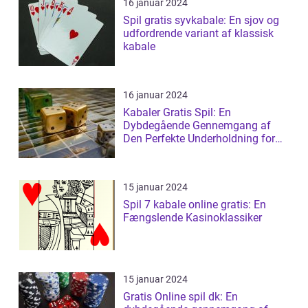
16 januar 2024
Spil gratis syvkabale: En sjov og
udfordrende variant af klassisk
kabale
16 januar 2024
Kabaler Gratis Spil: En
Dybdegående Gennemgang af
Den Perfekte Underholdning for
Casino-Entusiaster
15 januar 2024
Spil 7 kabale online gratis: En
Fængslende Kasinoklassiker
15 januar 2024
Gratis Online spil dk: En