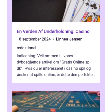
En Verden Af Underholdning: Casino
18 september 2024
Linnea Jensen
redaktionel
Indledning: Velkommen til vores
dybdegående artikel om “Gratis Online spil
dk”. Hvis du er interesseret i casino spil og
ønsker at spille online, er dette den perfekte
guide til dig. Vi vi...