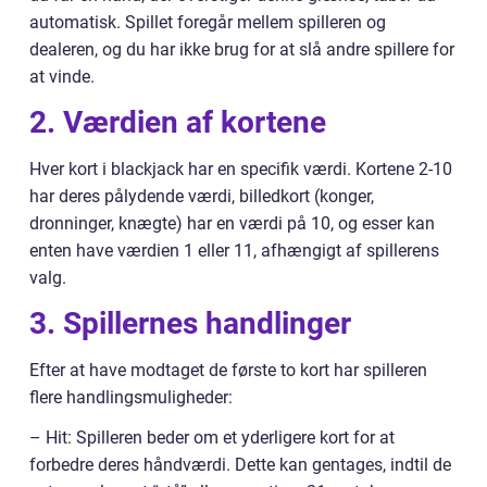
automatisk. Spillet foregår mellem spilleren og
dealeren, og du har ikke brug for at slå andre spillere for
at vinde.
2. Værdien af kortene
Hver kort i blackjack har en specifik værdi. Kortene 2-10
har deres pålydende værdi, billedkort (konger,
dronninger, knægte) har en værdi på 10, og esser kan
enten have værdien 1 eller 11, afhængigt af spillerens
valg.
3. Spillernes handlinger
Efter at have modtaget de første to kort har spilleren
flere handlingsmuligheder:
– Hit: Spilleren beder om et yderligere kort for at
forbedre deres håndværdi. Dette kan gentages, indtil de