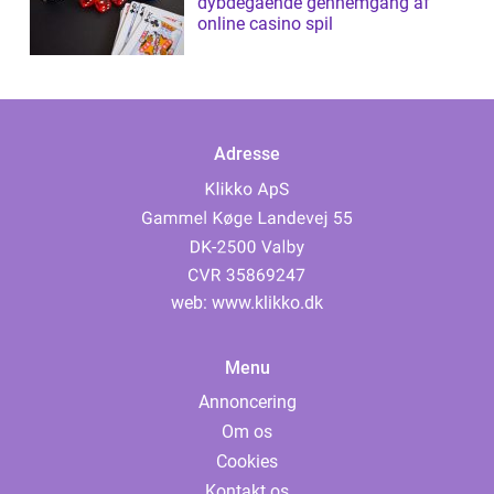
dybdegående gennemgang af
online casino spil
Adresse
web:
www.klikko.dk
Menu
Annoncering
Om os
Cookies
Kontakt os