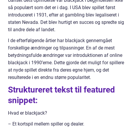
Uanset dets oprindelse var blackjack i begyndelsen ikke
så populært som det er i dag. I USA blev spillet først
introduceret i 1931, efter at gambling blev legaliseret i
staten Nevada. Det blev hurtigt en succes og spredte sig
til andre dele af landet.
I de efterfølgende årtier har blackjack gennemgået
forskellige ændringer og tilpasninger. En af de mest
betydningsfulde ændringer var introduktionen af online
blackjack i 1990’erne. Dette gjorde det muligt for spillere
at nyde spillet direkte fra deres egne hjem, og det
resulterede i en endnu større popularitet.
Struktureret tekst til featured
snippet:
Hvad er blackjack?
– Et kortspil mellem spiller og dealer.