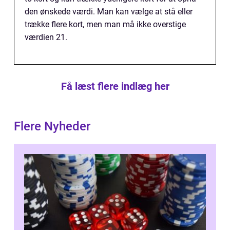
den ønskede værdi. Man kan vælge at stå eller
trække flere kort, men man må ikke overstige
værdien 21.
Få læst flere indlæg her
Flere Nyheder