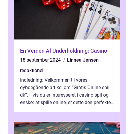
En Verden Af Underholdning: Casino
18 september 2024
Linnea Jensen
redaktionel
Indledning: Velkommen til vores
dybdegående artikel om “Gratis Online spil
dk”. Hvis du er interesseret i casino spil og
ønsker at spille online, er dette den perfekte
guide til dig. Vi vi...