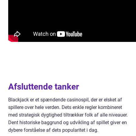
Afsluttende tanker
Blackjack er et spændende casinospil, der er elsket af
spillere over hele verden. Dets enkle regler kombineret
med strategisk dygtighed tiltrækker folk af alle niveauer.
Dent historiske baggrund og udvikling af spillet giver en
dybere forståelse af dets popularitet i dag.