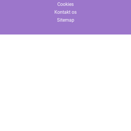
Cookies
Kontakt os
Sitemap