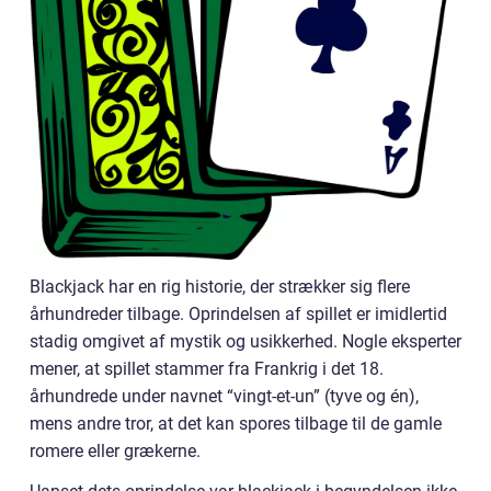
Blackjack har en rig historie, der strækker sig flere
århundreder tilbage. Oprindelsen af spillet er imidlertid
stadig omgivet af mystik og usikkerhed. Nogle eksperter
mener, at spillet stammer fra Frankrig i det 18.
århundrede under navnet “vingt-et-un” (tyve og én),
mens andre tror, at det kan spores tilbage til de gamle
romere eller grækerne.