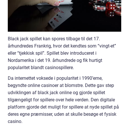
Black jack spillet kan spores tilbage til det 17.
århundredes Frankrig, hvor det kendtes som “vingt-et”
eller “tjekkisk spil”. Spillet blev introduceret i
Nordamerika i det 19. århundrede og fik hurtigt
popularitet blandt casinospillere.
Da internettet voksede i popularitet i 1990’erne,
begyndte online casinoer at blomstre. Dette gav step
udviklingen af black jack online og gjorde spillet
tilgængeligt for spillere over hele verden. Den digitale
platform gjorde det muligt for spillere at nyde spillet på
deres egne præmisser, uden at skulle besøge et fysisk
casino.