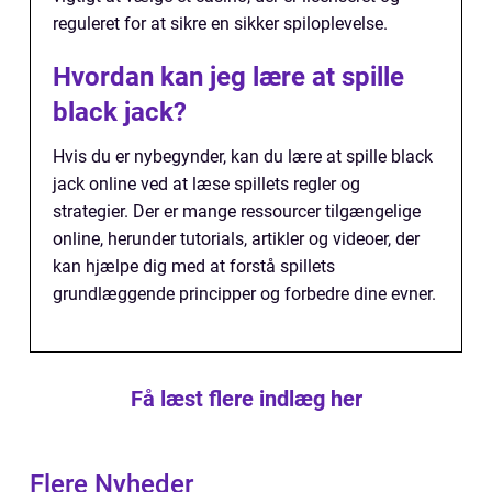
reguleret for at sikre en sikker spiloplevelse.
Hvordan kan jeg lære at spille
black jack?
Hvis du er nybegynder, kan du lære at spille black
jack online ved at læse spillets regler og
strategier. Der er mange ressourcer tilgængelige
online, herunder tutorials, artikler og videoer, der
kan hjælpe dig med at forstå spillets
grundlæggende principper og forbedre dine evner.
Få læst flere indlæg her
Flere Nyheder