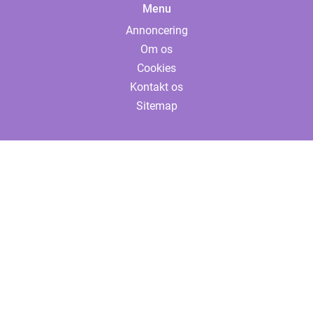
Menu
Annoncering
Om os
Cookies
Kontakt os
Sitemap