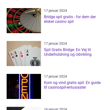
17 januar 2024
Bridge spil gratis - for dem der
elsker casino spil
17 januar 2024
Spil Gratis Bridge: En Vej til
Underholdning og Udvikling
17 januar 2024
Kom og vind gratis spil: En guide
til casinospil-entusiaster
16 januar 2024