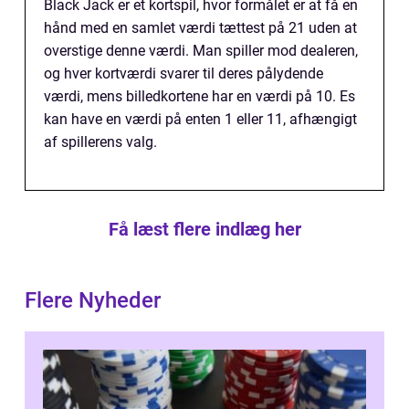
Black Jack er et kortspil, hvor formålet er at få en
hånd med en samlet værdi tættest på 21 uden at
overstige denne værdi. Man spiller mod dealeren,
og hver kortværdi svarer til deres pålydende
værdi, mens billedkortene har en værdi på 10. Es
kan have en værdi på enten 1 eller 11, afhængigt
af spillerens valg.
Få læst flere indlæg her
Flere Nyheder