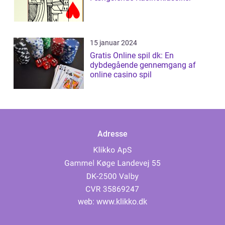
15 januar 2024
Gratis Online spil dk: En
dybdegående gennemgang af
online casino spil
Adresse
web:
www.klikko.dk