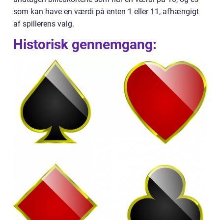
som kan have en værdi på enten 1 eller 11, afhængigt
af spillerens valg.
Historisk gennemgang: