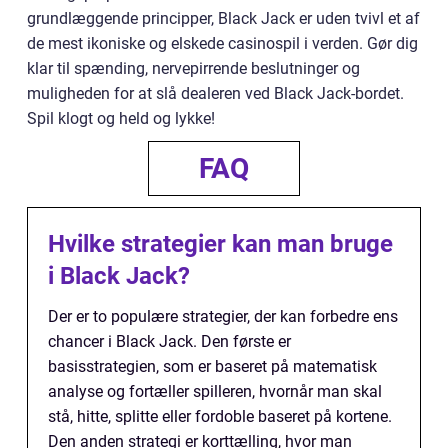
grundlæggende principper, Black Jack er uden tvivl et af
de mest ikoniske og elskede casinospil i verden. Gør dig
klar til spænding, nervepirrende beslutninger og
muligheden for at slå dealeren ved Black Jack-bordet.
Spil klogt og held og lykke!
FAQ
Hvilke strategier kan man bruge
i Black Jack?
Der er to populære strategier, der kan forbedre ens
chancer i Black Jack. Den første er
basisstrategien, som er baseret på matematisk
analyse og fortæller spilleren, hvornår man skal
stå, hitte, splitte eller fordoble baseret på kortene.
Den anden strategi er korttælling, hvor man