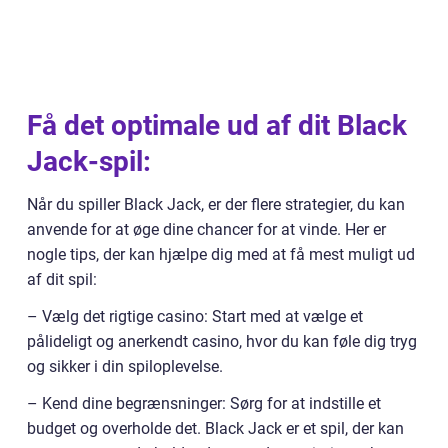
Få det optimale ud af dit Black
Jack-spil:
Når du spiller Black Jack, er der flere strategier, du kan
anvende for at øge dine chancer for at vinde. Her er
nogle tips, der kan hjælpe dig med at få mest muligt ud
af dit spil:
– Vælg det rigtige casino: Start med at vælge et
pålideligt og anerkendt casino, hvor du kan føle dig tryg
og sikker i din spiloplevelse.
– Kend dine begrænsninger: Sørg for at indstille et
budget og overholde det. Black Jack er et spil, der kan