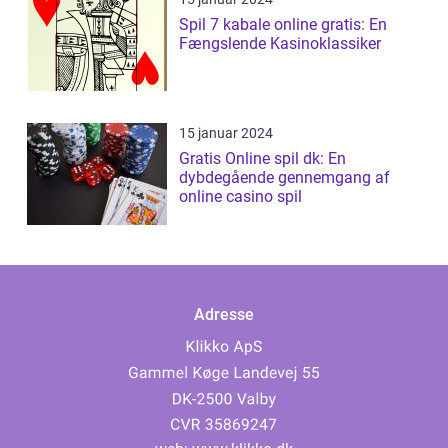
Spil 7 kabale online gratis: En
Fængslende Kasinoklassiker
15 januar 2024
Gratis Online spil dk: En
dybdegående gennemgang af
online casino spil
Adresse