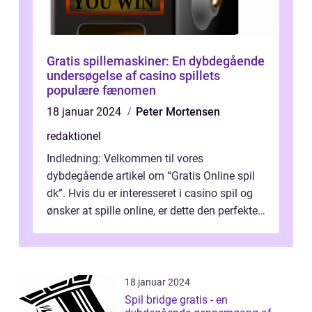
Gratis spillemaskiner: En dybdegående
undersøgelse af casino spillets
populære fænomen
18 januar 2024
Peter Mortensen
redaktionel
Indledning: Velkommen til vores
dybdegående artikel om “Gratis Online spil
dk”. Hvis du er interesseret i casino spil og
ønsker at spille online, er dette den perfekte
guide til dig. Vi vi...
18 januar 2024
Spil bridge gratis - en