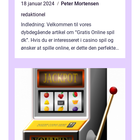
18 januar 2024
Peter Mortensen
redaktionel
Indledning: Velkommen til vores
dybdegående artikel om “Gratis Online spil
dk”. Hvis du er interesseret i casino spil og
ønsker at spille online, er dette den perfekte
guide til dig. Vi vi...