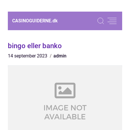
CASINOGUIDERNE.
dk
bingo eller banko
14 september 2023
admin