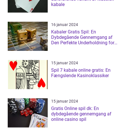
kabale
16 januar 2024
Kabaler Gratis Spil: En
Dybdegående Gennemgang af
Den Perfekte Underholdning for
Casino-Entusiaster
15 januar 2024
Spil 7 kabale online gratis: En
Fængslende Kasinoklassiker
15 januar 2024
Gratis Online spil dk: En
dybdegående gennemgang af
online casino spil