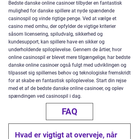
Bedste danske online casinoer tilbyder en fantastisk
mulighed for danske spillere at nyde spændende
casinospil og vinde rigtige penge. Ved at vælge et
casino med omhu, der opfylder de vigtige kriterier
såsom licensering, spiludvalg, sikkerhed og
kundesupport, kan spillere have en sikker og
underholdende spiloplevelse. Gennem de årtier, hvor
online casinospil er blevet mere tilgængelige, har bedste
danske online casinoer også fulgt med udviklingen og
tilpasset sig spillernes behov og teknologiske fremskridt
for at skabe en fantastisk spiloplevelse. Start din rejse
med et af de bedste danske online casinoer, og oplev
spændingen ved casinospil i dag.
FAQ
Hvad er vigtigt at overveje, når