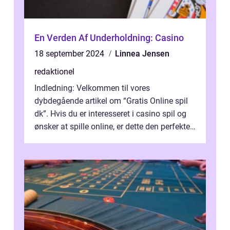
En Verden Af Underholdning: Casino
18 september 2024
Linnea Jensen
redaktionel
Indledning: Velkommen til vores
dybdegående artikel om “Gratis Online spil
dk”. Hvis du er interesseret i casino spil og
ønsker at spille online, er dette den perfekte
guide til dig. Vi vi...