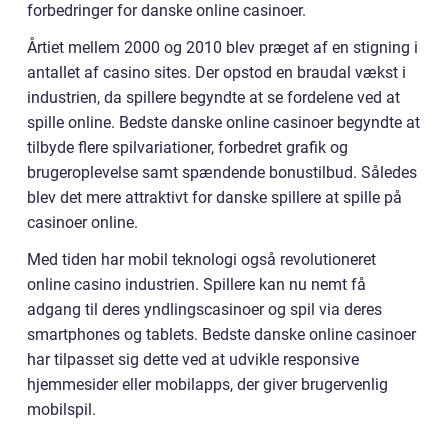
forbedringer for danske online casinoer.
Årtiet mellem 2000 og 2010 blev præget af en stigning i
antallet af casino sites. Der opstod en braudal vækst i
industrien, da spillere begyndte at se fordelene ved at
spille online. Bedste danske online casinoer begyndte at
tilbyde flere spilvariationer, forbedret grafik og
brugeroplevelse samt spændende bonustilbud. Således
blev det mere attraktivt for danske spillere at spille på
casinoer online.
Med tiden har mobil teknologi også revolutioneret
online casino industrien. Spillere kan nu nemt få
adgang til deres yndlingscasinoer og spil via deres
smartphones og tablets. Bedste danske online casinoer
har tilpasset sig dette ved at udvikle responsive
hjemmesider eller mobilapps, der giver brugervenlig
mobilspil.