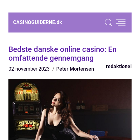
CASINOGUIDERNE.
dk
Bedste danske online casino: En
omfattende gennemgang
redaktionel
02 november 2023
Peter Mortensen