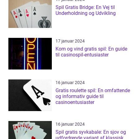
Spil Gratis Bridge: En Vej til
Underholdning og Udvikling
17 januar 2024
Kom og vind gratis spil: En guide
til casinospil-entusiaster
16 januar 2024
Gratis roulette spil: En omfattende
og informativ guide til
casinoentusiaster
16 januar 2024
Spil gratis syvkabale: En sjov og
udfordrende variant af klassisk