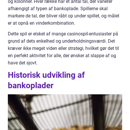
og kolonner. Hver række har et antal tal, der varierer
afhængigt af typen af bankoplade. Spillerne skal
markere de tal, der bliver råbt op under spillet, og målet
er at opnå en vinderkombination.
Dette spil er elsket af mange casinospil-entusiaster på
grund af dets enkelhed og underholdningsværdi. Det
kræver ikke meget viden eller strategi, hvilket gør det til
en perfekt aktivitet for alle, der ønsker at slappe af og
have det sjovt.
Historisk udvikling af
bankoplader