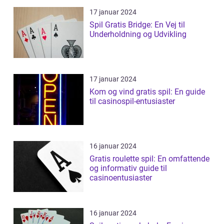
17 januar 2024
Spil Gratis Bridge: En Vej til
Underholdning og Udvikling
17 januar 2024
Kom og vind gratis spil: En guide
til casinospil-entusiaster
16 januar 2024
Gratis roulette spil: En omfattende
og informativ guide til
casinoentusiaster
16 januar 2024