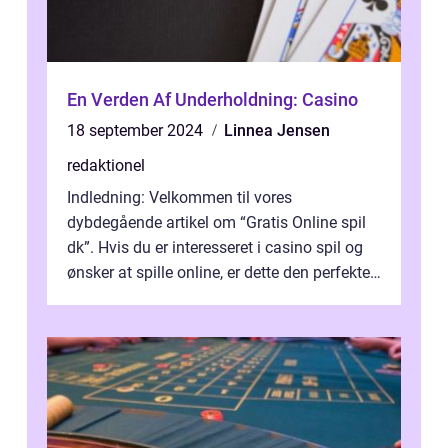
En Verden Af Underholdning: Casino
18 september 2024
Linnea Jensen
redaktionel
Indledning: Velkommen til vores
dybdegående artikel om “Gratis Online spil
dk”. Hvis du er interesseret i casino spil og
ønsker at spille online, er dette den perfekte
guide til dig. Vi vi...