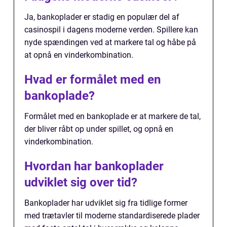
Ja, bankoplader er stadig en populær del af
casinospil i dagens moderne verden. Spillere kan
nyde spændingen ved at markere tal og håbe på
at opnå en vinderkombination.
Hvad er formålet med en
bankoplade?
Formålet med en bankoplade er at markere de tal,
der bliver råbt op under spillet, og opnå en
vinderkombination.
Hvordan har bankoplader
udviklet sig over tid?
Bankoplader har udviklet sig fra tidlige former
med trætavler til moderne standardiserede plader