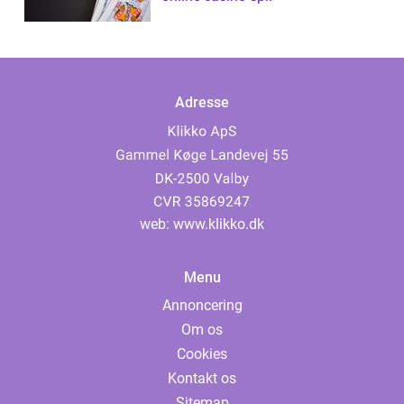
Adresse
web:
www.klikko.dk
Menu
Annoncering
Om os
Cookies
Kontakt os
Sitemap