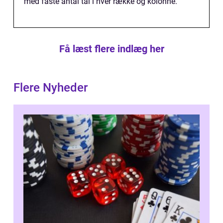
med faste antal tal i hver række og kolonne.
Få læst flere indlæg her
Flere Nyheder