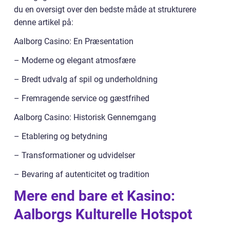
du en oversigt over den bedste måde at strukturere
denne artikel på:
Aalborg Casino: En Præsentation
– Moderne og elegant atmosfære
– Bredt udvalg af spil og underholdning
– Fremragende service og gæstfrihed
Aalborg Casino: Historisk Gennemgang
– Etablering og betydning
– Transformationer og udvidelser
– Bevaring af autenticitet og tradition
Mere end bare et Kasino:
Aalborgs Kulturelle Hotspot