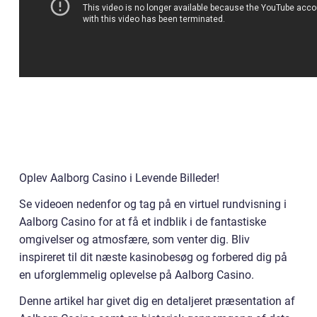
Oplev Aalborg Casino i Levende Billeder!
Se videoen nedenfor og tag på en virtuel rundvisning i
Aalborg Casino for at få et indblik i de fantastiske
omgivelser og atmosfære, som venter dig. Bliv
inspireret til dit næste kasinobesøg og forbered dig på
en uforglemmelig oplevelse på Aalborg Casino.
Denne artikel har givet dig en detaljeret præsentation af