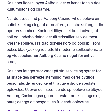
Kasinoet ligger i byen Aalborg, der er kendt for sin rige
kulturhistorie og charme.
Når du træder ind på Aalborg Casino, vil du opleve en
sofistikeret og elegant atmosfære, der straks fanger din
opmærksomhed. Kasinoet tilbyder et bredt udvalg af
spil og underholdning, der tilfredsstiller selv de mest
kræsne spillere. Fra traditionelle kort- og bordspil som
poker, blackjack og roulette til moderne spilleautomater
og videopoker, har Aalborg Casino noget for enhver
smag.
Kasinoet lægger stor vægt på sin service og sørger for
at skabe den perfekte stemning med deres dygtige
personale, der er dedikeret til at give dig den bedste
oplevelse. Udover den spændende spiloplevelse tilbyder
Aalborg Casino også gourmetrestauranter, lounges og
barer, der gør dit besøg til en fuldendt oplevelse.