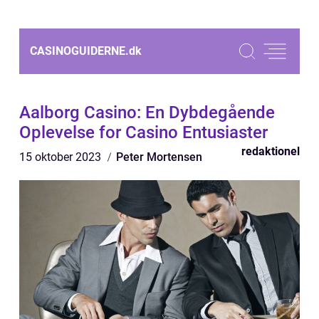
CASINOGUIDERNE.
dk
Aalborg Casino: En Dybdegående
Oplevelse for Casino Entusiaster
redaktionel
15 oktober 2023
Peter Mortensen