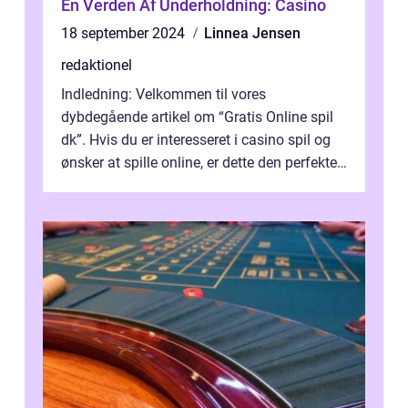
En Verden Af Underholdning: Casino
18 september 2024
Linnea Jensen
redaktionel
Indledning: Velkommen til vores
dybdegående artikel om “Gratis Online spil
dk”. Hvis du er interesseret i casino spil og
ønsker at spille online, er dette den perfekte
guide til dig. Vi vi...