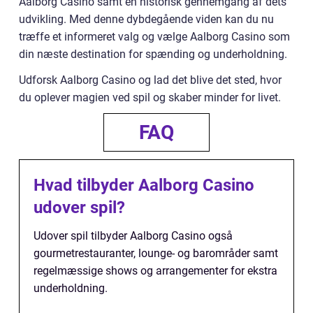
Aalborg Casino samt en historisk gennemgang af dets
udvikling. Med denne dybdegående viden kan du nu
træffe et informeret valg og vælge Aalborg Casino som
din næste destination for spænding og underholdning.
Udforsk Aalborg Casino og lad det blive det sted, hvor
du oplever magien ved spil og skaber minder for livet.
FAQ
Hvad tilbyder Aalborg Casino
udover spil?
Udover spil tilbyder Aalborg Casino også
gourmetrestauranter, lounge- og barområder samt
regelmæssige shows og arrangementer for ekstra
underholdning.