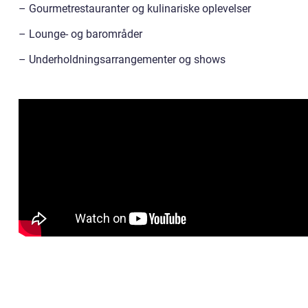
– Gourmetrestauranter og kulinariske oplevelser
– Lounge- og barområder
– Underholdningsarrangementer og shows