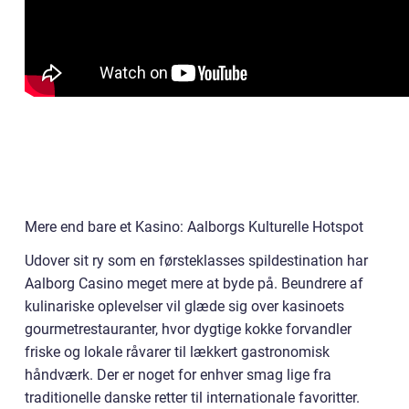
Mere end bare et Kasino: Aalborgs Kulturelle Hotspot
Udover sit ry som en førsteklasses spildestination har
Aalborg Casino meget mere at byde på. Beundrere af
kulinariske oplevelser vil glæde sig over kasinoets
gourmetrestauranter, hvor dygtige kokke forvandler
friske og lokale råvarer til lækkert gastronomisk
håndværk. Der er noget for enhver smag lige fra
traditionelle danske retter til internationale favoritter.