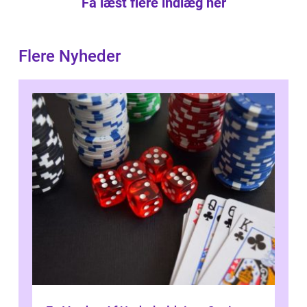
Få læst flere indlæg her
Flere Nyheder