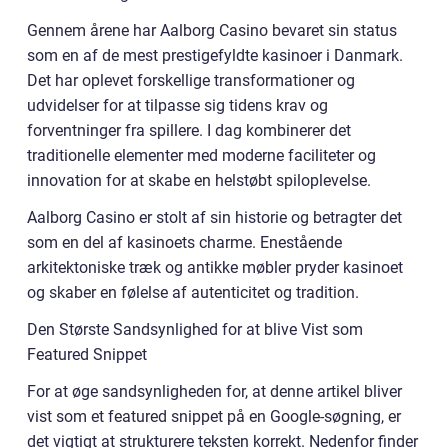
Gennem årene har Aalborg Casino bevaret sin status
som en af de mest prestigefyldte kasinoer i Danmark.
Det har oplevet forskellige transformationer og
udvidelser for at tilpasse sig tidens krav og
forventninger fra spillere. I dag kombinerer det
traditionelle elementer med moderne faciliteter og
innovation for at skabe en helstøbt spiloplevelse.
Aalborg Casino er stolt af sin historie og betragter det
som en del af kasinoets charme. Enestående
arkitektoniske træk og antikke møbler pryder kasinoet
og skaber en følelse af autenticitet og tradition.
Den Største Sandsynlighed for at blive Vist som
Featured Snippet
For at øge sandsynligheden for, at denne artikel bliver
vist som et featured snippet på en Google-søgning, er
det vigtigt at strukturere teksten korrekt. Nedenfor finder