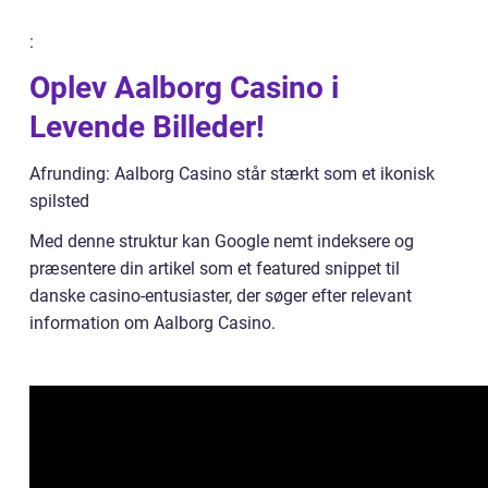
:
Oplev Aalborg Casino i
Levende Billeder!
Afrunding: Aalborg Casino står stærkt som et ikonisk
spilsted
Med denne struktur kan Google nemt indeksere og
præsentere din artikel som et featured snippet til
danske casino-entusiaster, der søger efter relevant
information om Aalborg Casino.