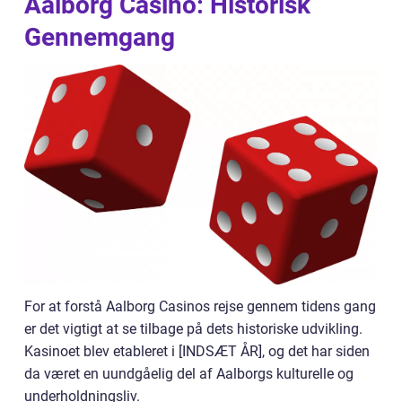
Aalborg Casino: Historisk
Gennemgang
For at forstå Aalborg Casinos rejse gennem tidens gang
er det vigtigt at se tilbage på dets historiske udvikling.
Kasinoet blev etableret i [INDSÆT ÅR], og det har siden
da været en uundgåelig del af Aalborgs kulturelle og
underholdningsliv.