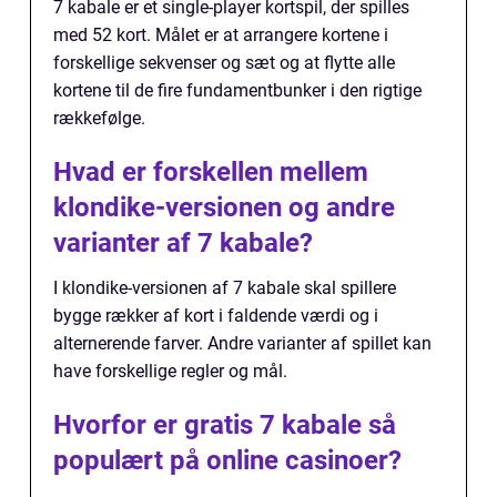
7 kabale er et single-player kortspil, der spilles
med 52 kort. Målet er at arrangere kortene i
forskellige sekvenser og sæt og at flytte alle
kortene til de fire fundamentbunker i den rigtige
rækkefølge.
Hvad er forskellen mellem
klondike-versionen og andre
varianter af 7 kabale?
I klondike-versionen af 7 kabale skal spillere
bygge rækker af kort i faldende værdi og i
alternerende farver. Andre varianter af spillet kan
have forskellige regler og mål.
Hvorfor er gratis 7 kabale så
populært på online casinoer?