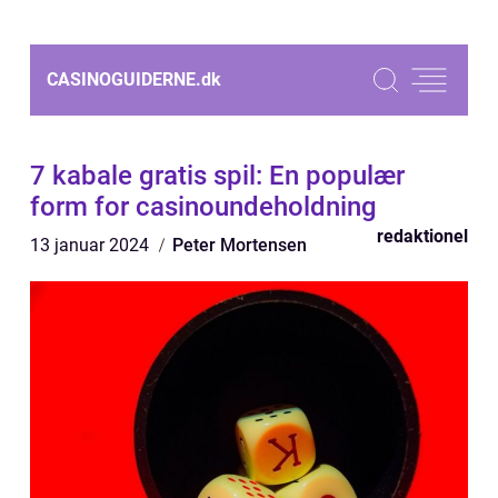
CASINOGUIDERNE.
dk
7 kabale gratis spil: En populær
form for casinoundeholdning
redaktionel
13 januar 2024
Peter Mortensen