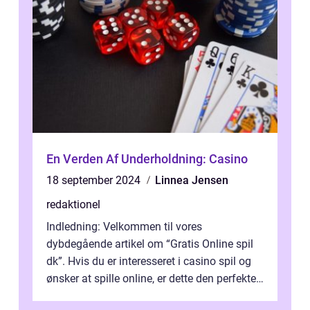
En Verden Af Underholdning: Casino
18 september 2024
Linnea Jensen
redaktionel
Indledning: Velkommen til vores
dybdegående artikel om “Gratis Online spil
dk”. Hvis du er interesseret i casino spil og
ønsker at spille online, er dette den perfekte
guide til dig. Vi vi...