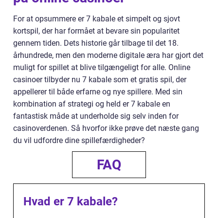
For at opsummere er 7 kabale et simpelt og sjovt
kortspil, der har formået at bevare sin popularitet
gennem tiden. Dets historie går tilbage til det 18.
århundrede, men den moderne digitale æra har gjort det
muligt for spillet at blive tilgængeligt for alle. Online
casinoer tilbyder nu 7 kabale som et gratis spil, der
appellerer til både erfarne og nye spillere. Med sin
kombination af strategi og held er 7 kabale en
fantastisk måde at underholde sig selv inden for
casinoverdenen. Så hvorfor ikke prøve det næste gang
du vil udfordre dine spillefærdigheder?
FAQ
Hvad er 7 kabale?