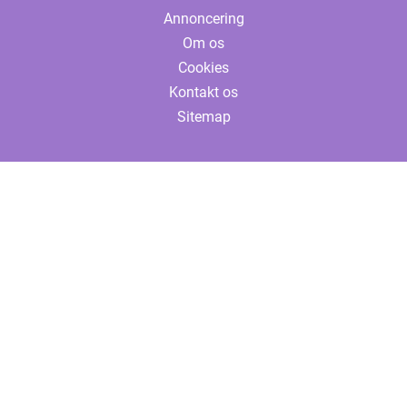
Annoncering
Om os
Cookies
Kontakt os
Sitemap